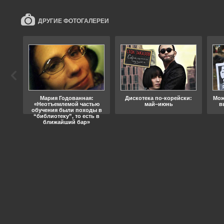
ДРУГИЕ ФОТОГАЛЕРЕИ
ода
Мария Годованная:
Дискотека по-корейски:
Мож
«Неотъемлемой частью
май–июнь
в
обучения были походы в
“библиотеку”, то есть в
ближайший бар»