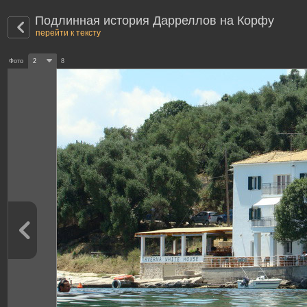
Подлинная история Дарреллов на Корфу
перейти к тексту
Фото
2
8