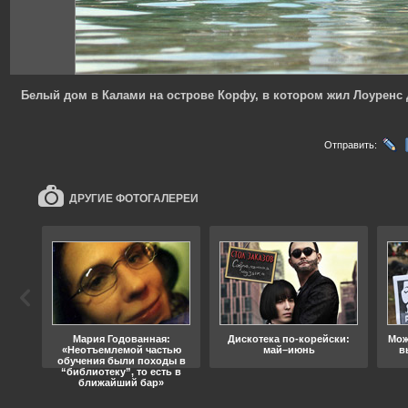
Белый дом в Калами на острове Корфу, в котором жил Лоуренс
Отправить:
ДРУГИЕ ФОТОГАЛЕРЕИ
ода
Мария Годованная:
Дискотека по-корейски:
Мож
«Неотъемлемой частью
май–июнь
в
обучения были походы в
“библиотеку”, то есть в
ближайший бар»