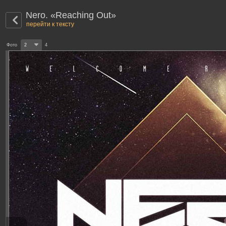
Nero. «Reaching Out»
перейти к тексту
Фото
2
4