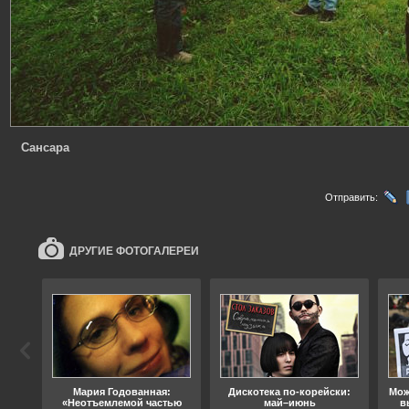
Сансара
Отправить:
ДРУГИЕ ФОТОГАЛЕРЕИ
ода
Мария Годованная:
Дискотека по-корейски:
Мож
«Неотъемлемой частью
май–июнь
в