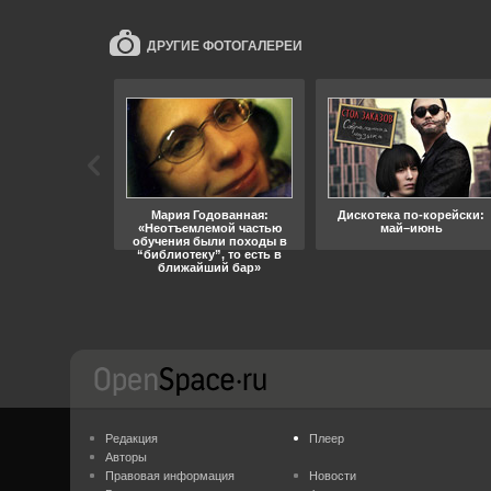
ДРУГИЕ ФОТОГАЛЕРЕИ
ара, свобода
Мария Годованная:
Дискотека по-корейски:
«Неотъемлемой частью
май–июнь
обучения были походы в
“библиотеку”, то есть в
ближайший бар»
Редакция
Плеер
Авторы
Правовая информация
Новости