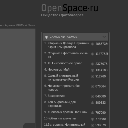
Общество
/
фотогалерея
one / Agence VU/East News
САМОЕ ЧИТАЕМОЕ
1.
«Кармен» Дэвида Паунтни и
40837389
Юрия Темирканова
2.
Открылся фестиваль «2-in-
11477825
1»
3.
ЖП и крепостное право
2378078
4.
Норильск. Май
1314183
5.
Самый влиятельный
912760
интеллектуал России
6.
Не может прожить без
876564
ирисок
7.
Закоротило
846080
8.
Топ-5: фильмы для
809333
взрослых
9.
«Роботы» против Daft Punk
797090
10.
Коблы и малолетки
779880
11.
Затворник. Но пятипалый
539679