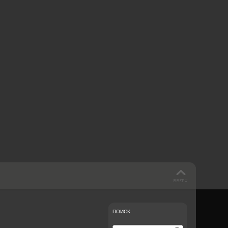
 такое бендинг?
40 лет спустя
Что смотреть на
Документе-13
ПОИСК