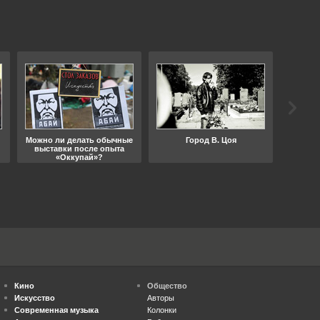
Можно ли делать обычные
Город В. Цоя
Что
выставки после опыта
«Оккупай»?
Кино
Общество
Искусство
Авторы
Современная музыка
Колонки