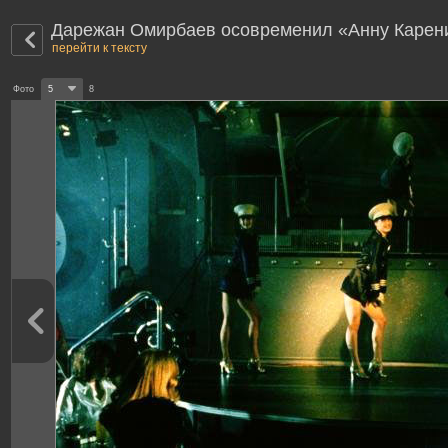
Дарежан Омирбаев осовременил «Анну Карен
перейти к тексту
Фото
5
8