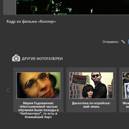
Кадр из фильма «Киллер»
Отправить:
ДРУГИЕ ФОТОГАЛЕРЕИ
ода
Мария Годованная:
Дискотека по-корейски:
Мож
«Неотъемлемой частью
май–июнь
в
обучения были походы в
“библиотеку”, то есть в
ближайший бар»