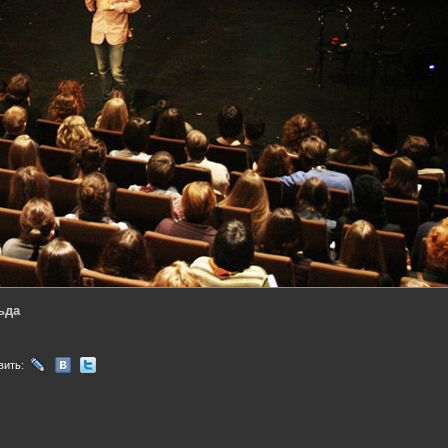
ьда
вить: