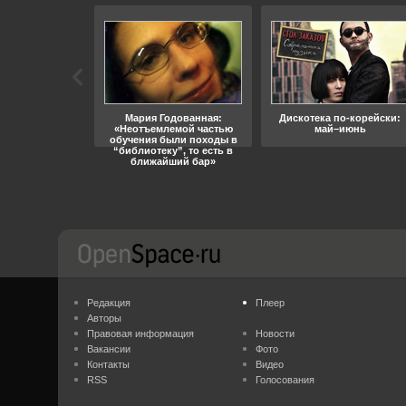
ара, свобода
Мария Годованная:
Дискотека по-корейски:
«Неотъемлемой частью
май–июнь
обучения были походы в
“библиотеку”, то есть в
ближайший бар»
Редакция
Плеер
Авторы
Правовая информация
Новости
Вакансии
Фото
Контакты
Видео
RSS
Голосования