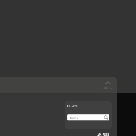
 такое бендинг?
40 лет спустя
Что смотреть на
Документе-13
ПОИСК
RSS