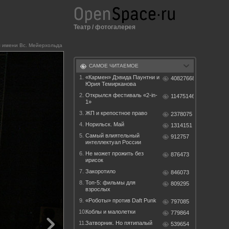
Театр
/
фотогалерея
 имени Вс. Мейерхольда
САМОЕ ЧИТАЕМОЕ
1.
«Кармен» Дэвида Паунтни и
40827668
Юрия Темирканова
2.
Открылся фестиваль «2-in-
11475146
1»
3.
ЖП и крепостное право
2378075
4.
Норильск. Май
1314151
5.
Самый влиятельный
912757
интеллектуал России
6.
Не может прожить без
876473
ирисок
7.
Закоротило
846073
8.
Топ-5: фильмы для
809295
взрослых
9.
«Роботы» против Daft Punk
797085
10.
Коблы и малолетки
779864
11.
Затворник. Но пятипалый
539654