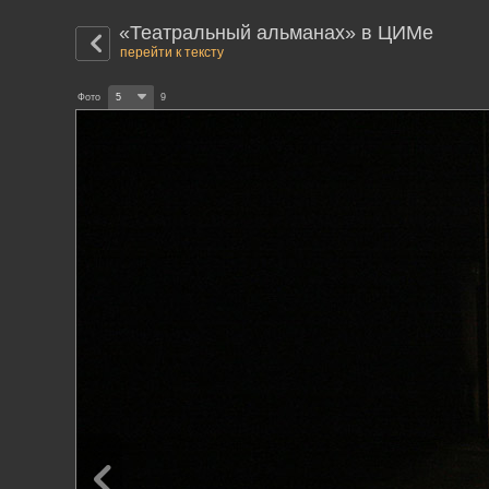
«Театральный альманах» в ЦИМе
перейти к тексту
Фото
5
9