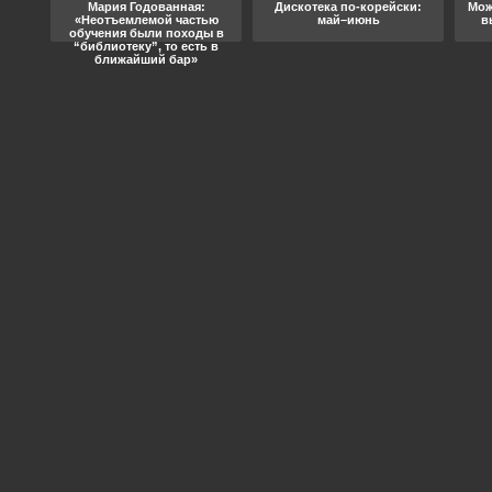
ода
Мария Годованная:
Дискотека по-корейски:
Мож
«Неотъемлемой частью
май–июнь
в
обучения были походы в
“библиотеку”, то есть в
ближайший бар»