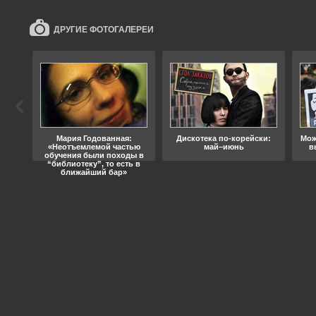
ДРУГИЕ ФОТОГАЛЕРЕИ
ода
Мария Годованная:
Дискотека по-корейски:
Мож
«Неотъемлемой частью
май–июнь
в
обучения были походы в
“библиотеку”, то есть в
ближайший бар»