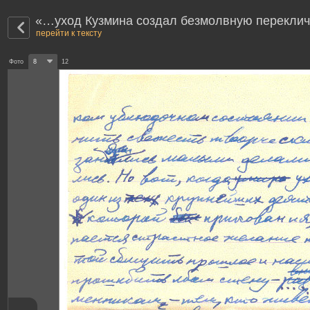
«…уход Кузмина создал безмолвную переклич
перейти к тексту
Фото
8
12