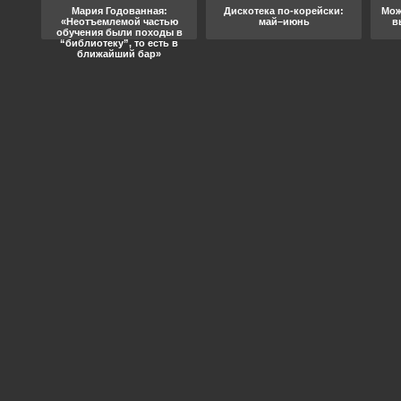
ода
Мария Годованная:
Дискотека по-корейски:
Мож
«Неотъемлемой частью
май–июнь
в
обучения были походы в
“библиотеку”, то есть в
ближайший бар»