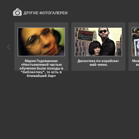
ДРУГИЕ ФОТОГАЛЕРЕИ
ода
Мария Годованная:
Дискотека по-корейски:
Мож
«Неотъемлемой частью
май–июнь
в
обучения были походы в
“библиотеку”, то есть в
ближайший бар»