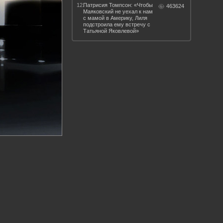
12.
Патрисия Томпсон: «Чтобы
463624
Маяковский не уехал к нам
с мамой в Америку, Лиля
подстроила ему встречу с
Татьяной Яковлевой»