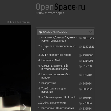
Кино
/
фотогалерея
© Кино без границ
САМОЕ ЧИТАЕМОЕ
1.
«Кармен» Дэвида Паунтни и
40813232
Юрия Темирканова
2.
Открылся фестиваль «2-in-
11471629
1»
3.
ЖП и крепостное право
2378068
4.
Норильск. Май
1314095
5.
Самый влиятельный
912738
интеллектуал России
6.
Не может прожить без
876319
ирисок
7.
Закоротило
846054
8.
Топ-5: фильмы для
809232
взрослых
9.
«Роботы» против Daft Punk
797054
10.
Коблы и малолетки
779834
11.
Затворник. Но пятипалый
539584