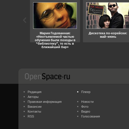
ара, свобода
Мария Годованная:
Дискотека по-корейски:
«Неотъемлемой частью
май–июнь
обучения были походы в
“библиотеку”, то есть в
ближайший бар»
Редакция
Плеер
Авторы
Правовая информация
Новости
Вакансии
Фото
Контакты
Видео
RSS
Голосования