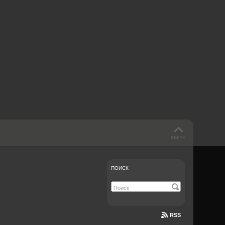
 такое бендинг?
40 лет спустя
Что смотреть на
Документе-13
ПОИСК
RSS