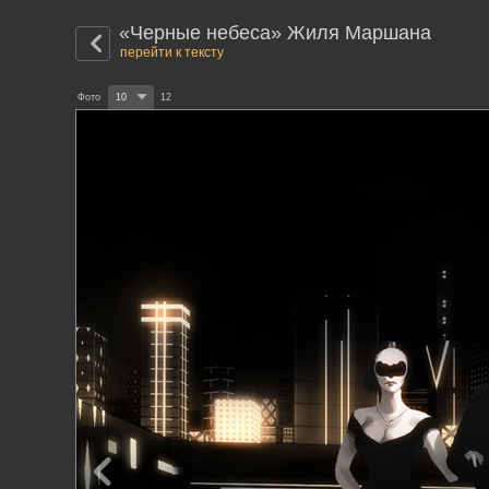
«Черные небеса» Жиля Маршана
перейти к тексту
Фото
10
12