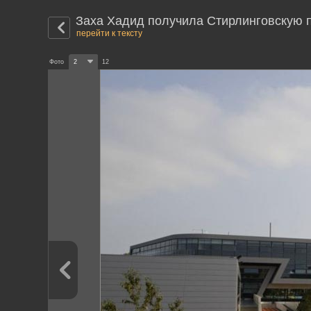
Заха Хадид получила Стирлинговскую
перейти к тексту
Фото
2
12