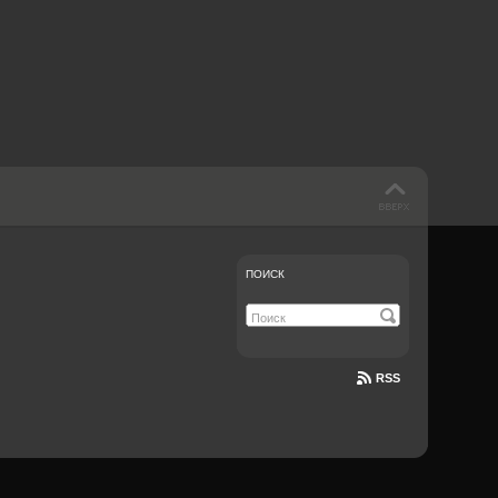
 такое бендинг?
40 лет спустя
Что смотреть на
Документе-13
ПОИСК
RSS