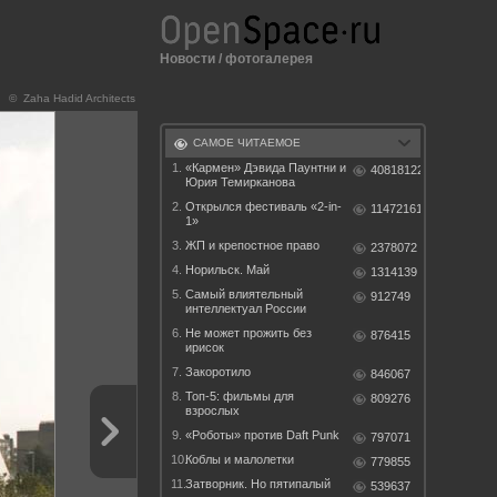
Новости
/
фотогалерея
© Zaha Hadid Architects
САМОЕ ЧИТАЕМОЕ
1.
«Кармен» Дэвида Паунтни и
40818122
Юрия Темирканова
2.
Открылся фестиваль «2-in-
11472161
1»
3.
ЖП и крепостное право
2378072
4.
Норильск. Май
1314139
5.
Самый влиятельный
912749
интеллектуал России
6.
Не может прожить без
876415
ирисок
7.
Закоротило
846067
8.
Топ-5: фильмы для
809276
взрослых
9.
«Роботы» против Daft Punk
797071
10.
Коблы и малолетки
779855
11.
Затворник. Но пятипалый
539637