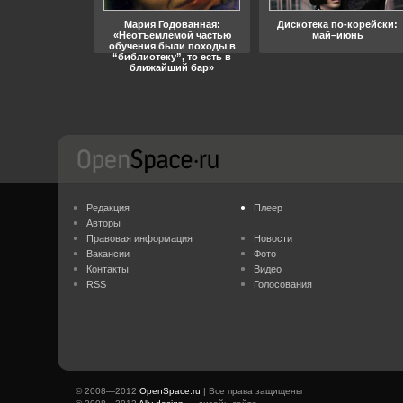
ара, свобода
Мария Годованная:
Дискотека по-корейски:
«Неотъемлемой частью
май–июнь
обучения были походы в
“библиотеку”, то есть в
ближайший бар»
Редакция
Плеер
Авторы
Правовая информация
Новости
Вакансии
Фото
Контакты
Видео
RSS
Голосования
© 2008—2012
OpenSpace.ru
| Все права защищены