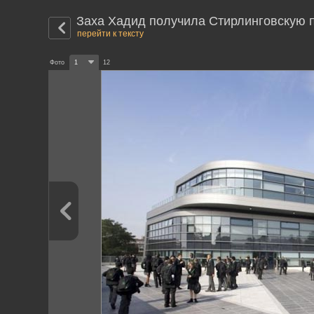
Заха Хадид получила Стирлинговскую
перейти к тексту
Фото
1
12