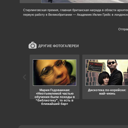
Стирлинговская премия, главная британская награда в области архите
первую работу в Великобритании — Академию Ивлин Грейс в лондонск
Отпра
ДРУГИЕ ФОТОГАЛЕРЕИ
ара, свобода
Мария Годованная:
Дискотека по-корейски:
«Неотъемлемой частью
май–июнь
обучения были походы в
“библиотеку”, то есть в
ближайший бар»