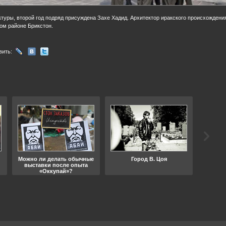
ктуры, второй год подряд присуждена Захе Хадид. Архитектор иракского происхождени
ом районе Брикстон.
вить:
Можно ли делать обычные
Город В. Цоя
Что
выставки после опыта
«Оккупай»?