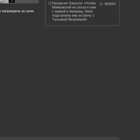
12.
Патрисия Томпсон: «Чтобы
463654
Маяковский не уехал к нам
я награждена за свою
с мамой в Америку, Лиля
подстроила ему встречу с
Татьяной Яковлевой»
 такое бендинг?
40 лет спустя
Что смотреть на
Документе-13