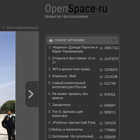
Новости
/
фотогалерея
© Zaha Hadid Architects
САМОЕ ЧИТАЕМОЕ
1.
«Кармен» Дэвида Паунтни и
40817111
Юрия Темирканова
2.
Открылся фестиваль «2-in-
11472078
1»
3.
ЖП и крепостное право
2378072
4.
Норильск. Май
1314139
5.
Самый влиятельный
912749
интеллектуал России
6.
Не может прожить без
876411
ирисок
7.
Закоротило
846067
8.
Топ-5: фильмы для
809271
взрослых
9.
«Роботы» против Daft Punk
797070
10.
Коблы и малолетки
779854
11.
Затворник. Но пятипалый
539635