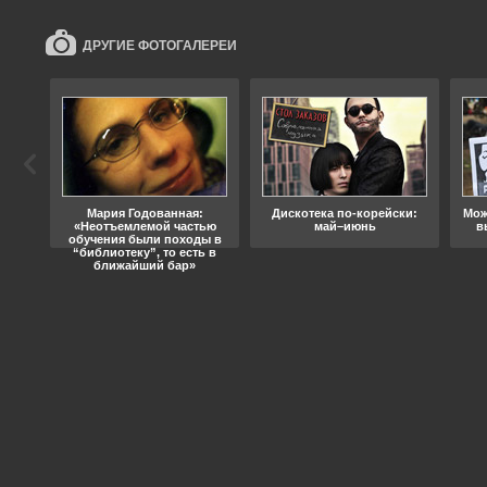
ДРУГИЕ ФОТОГАЛЕРЕИ
ода
Мария Годованная:
Дискотека по-корейски:
Мож
«Неотъемлемой частью
май–июнь
в
обучения были походы в
“библиотеку”, то есть в
ближайший бар»