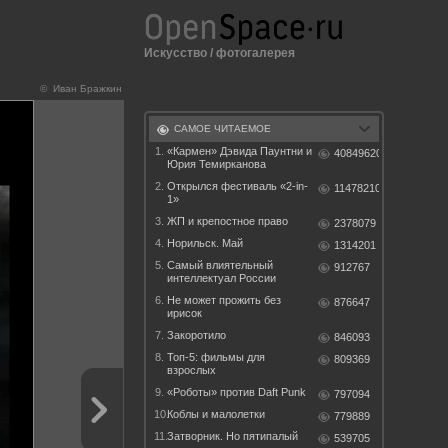
Искусство
/
фотогалерея
© Иван Бражкин
САМОЕ ЧИТАЕМОЕ
1.
«Кармен» Дэвида Паунтни и
40849620
Юрия Темирканова
2.
Открылся фестиваль «2-in-
11478210
1»
3.
ЖП и крепостное право
2378079
4.
Норильск. Май
1314201
5.
Самый влиятельный
912767
интеллектуал России
6.
Не может прожить без
876647
ирисок
7.
Закоротило
846093
8.
Топ-5: фильмы для
809369
взрослых
9.
«Роботы» против Daft Punk
797094
10.
Коблы и малолетки
779889
11.
Затворник. Но пятипалый
539705