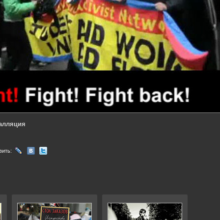
талляция
вить: