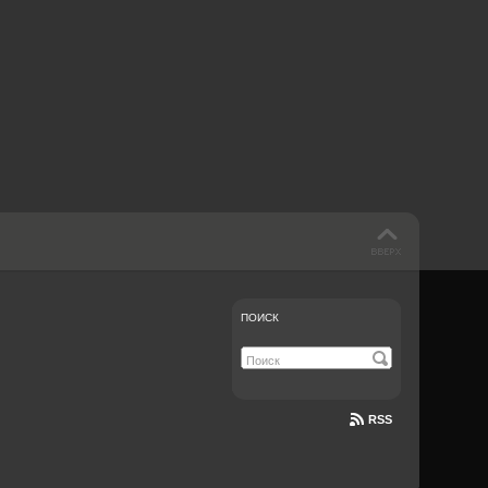
 такое бендинг?
40 лет спустя
Что смотреть на
Документе-13
ПОИСК
RSS