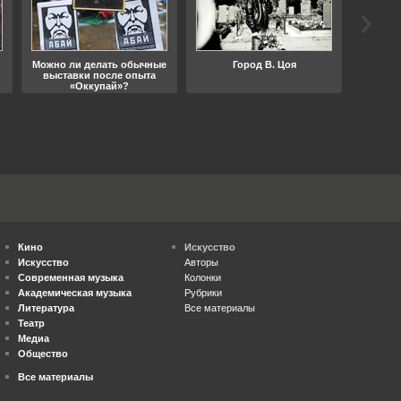
Можно ли делать обычные
Город В. Цоя
Что
выставки после опыта
«Оккупай»?
Кино
Искусство
Искусство
Авторы
Современная музыка
Колонки
Академическая музыка
Рубрики
Литература
Все материалы
Театр
Медиа
Общество
Все материалы