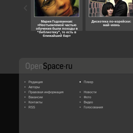
ара, свобода
Мария Годованная:
Дискотека по-корейски:
«Неотъемлемой частью
май–июнь
обучения были походы в
“библиотеку”, то есть в
ближайший бар»
Редакция
Плеер
Авторы
Правовая информация
Новости
Вакансии
Фото
Контакты
Видео
RSS
Голосования