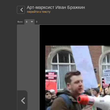
Арт-марксист Иван Бражкин
перейти к тексту
Фото
8
9