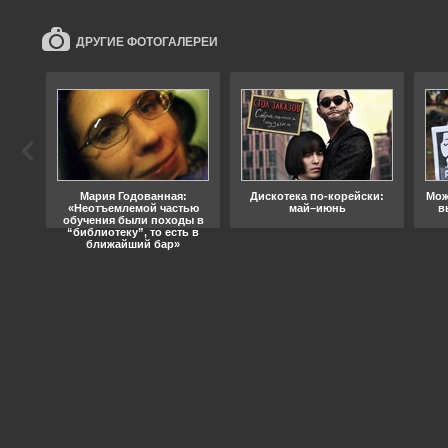
ДРУГИЕ ФОТОГАЛЕРЕИ
ода
Мария Годованная:
Дискотека по-корейски:
Мож
«Неотъемлемой частью
май–июнь
в
обучения были походы в
“библиотеку”, то есть в
ближайший бар»