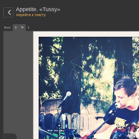
Appetite. «Tussy»
перейти к тексту
Фото
3
4