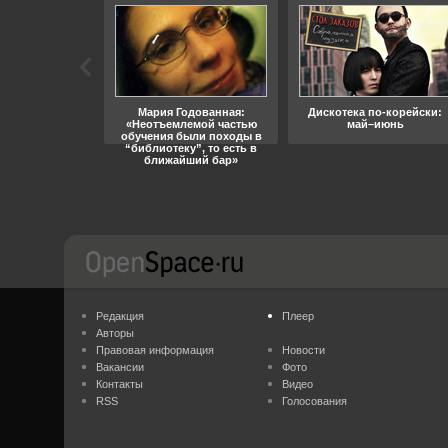
ара, свобода
Мария Годованная:
Дискотека по-корейски:
«Неотъемлемой частью
май–июнь
обучения были походы в
“библиотеку”, то есть в
ближайший бар»
Редакция
Плеер
Авторы
Правовая информация
Новости
Вакансии
Фото
Контакты
Видео
RSS
Голосования