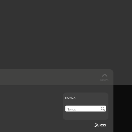
 такое бендинг?
40 лет спустя
Что смотреть на
Документе-13
ПОИСК
RSS