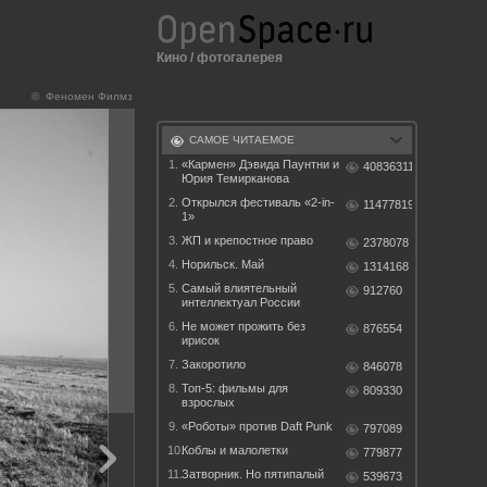
Кино
/
фотогалерея
© Феномен Филмз
САМОЕ ЧИТАЕМОЕ
1.
«Кармен» Дэвида Паунтни и
40836311
Юрия Темирканова
2.
Открылся фестиваль «2-in-
11477819
1»
3.
ЖП и крепостное право
2378078
4.
Норильск. Май
1314168
5.
Самый влиятельный
912760
интеллектуал России
6.
Не может прожить без
876554
ирисок
7.
Закоротило
846078
8.
Топ-5: фильмы для
809330
взрослых
9.
«Роботы» против Daft Punk
797089
10.
Коблы и малолетки
779877
11.
Затворник. Но пятипалый
539673