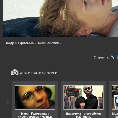
Кадр из фильма «Полицейский»
Отправить:
ДРУГИЕ ФОТОГАЛЕРЕИ
ода
Мария Годованная:
Дискотека по-корейски:
Мож
«Неотъемлемой частью
май–июнь
в