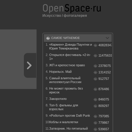
Искусство
/
фотогалерея
САМОЕ ЧИТАЕМОЕ
1.
«Кармен» Дэвида Паунтни и
40828347
Юрия Темирканова
2.
Открылся фестиваль «2-in-
11475631
1»
3.
ЖП и крепостное право
2378075
4.
Норильск. Май
1314152
5.
Самый влиятельный
912757
интеллектуал России
6.
Не может прожить без
876486
ирисок
7.
Закоротило
846075
8.
Топ-5: фильмы для
809297
взрослых
9.
«Роботы» против Daft Punk
797085
10.
Коблы и малолетки
779867
11.
Затворник. Но пятипалый
539657