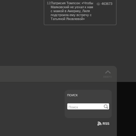
12.
Патрисия Томпсон: «Чтобы
463673
Маяковский не уехал к нам
с мамой в Америку, Лиля
подстроила ему встречу с
Татьяной Яковлевой»
 такое бендинг?
40 лет спустя
Что смотреть на
Документе-13
ПОИСК
RSS