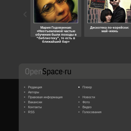
ара, свобода
Мария Годованная:
Дискотека по-корейски:
«Неотъемлемой частью
май–июнь
обучения были походы в
“библиотеку”, то есть в
ближайший бар»
Редакция
Плеер
Авторы
Правовая информация
Новости
Вакансии
Фото
Контакты
Видео
RSS
Голосования