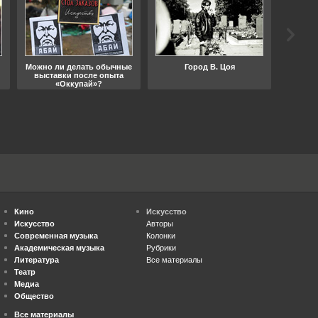
Можно ли делать обычные
Город В. Цоя
Что
выставки после опыта
«Оккупай»?
Кино
Искусство
Искусство
Авторы
Современная музыка
Колонки
Академическая музыка
Рубрики
Литература
Все материалы
Театр
Медиа
Общество
Все материалы