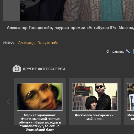
Александр Гольдштейн, лауреат премии «Антибукер-97». Москва,
Александр Гольдштейн
ИМЕНА:
Отправить:
ДРУГИЕ ФОТОГАЛЕРЕИ
ода
Мария Годованная:
Дискотека по-корейски:
Мож
«Неотъемлемой частью
май–июнь
в
обучения были походы в
“библиотеку”, то есть в
ближайший бар»