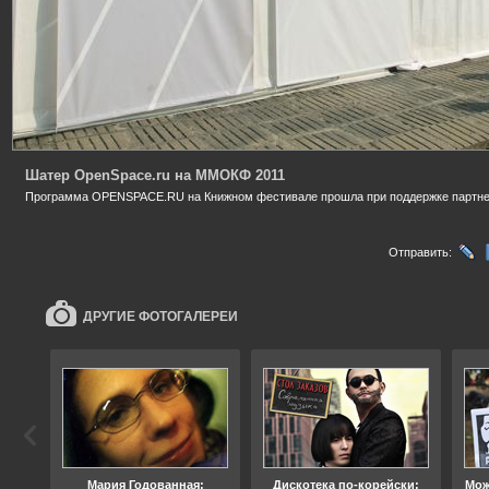
Шатер OpenSpace.ru на ММОКФ 2011
Программа ​OPENSPACE.RU на Книжном фестивале прошла при поддержке партн
Отправить:
ДРУГИЕ ФОТОГАЛЕРЕИ
ода
Мария Годованная:
Дискотека по-корейски:
Мож