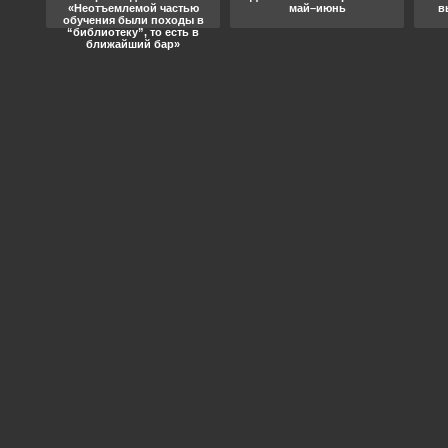
«Неотъемлемой частью
май–июнь
в
обучения были походы в
“библиотеку”, то есть в
ближайший бар»