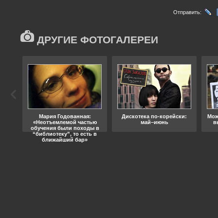
Отправить:
ДРУГИЕ ФОТОГАЛЕРЕИ
ода
Мария Годованная:
Дискотека по-корейски:
Мож
«Неотъемлемой частью
май–июнь
в
обучения были походы в
“библиотеку”, то есть в
ближайший бар»