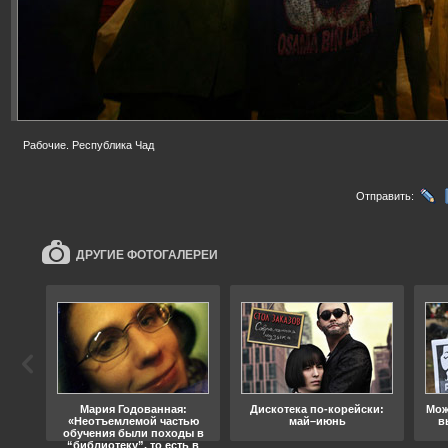
Рабочие. Республика Чад
Отправить:
ДРУГИЕ ФОТОГАЛЕРЕИ
ода
Мария Годованная:
Дискотека по-корейски:
Мож
«Неотъемлемой частью
май–июнь
в
обучения были походы в
“библиотеку”, то есть в