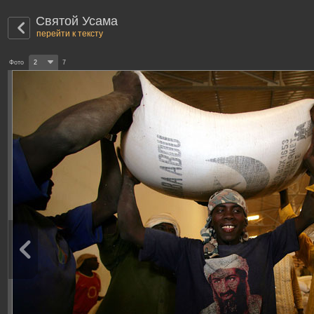
Святой Усама
перейти к тексту
Фото
2
7