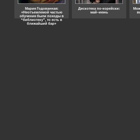
ода
Мария Годованная:
Дискотека по-корейски:
Мож
«Неотъемлемой частью
май–июнь
в
обучения были походы в
“библиотеку”, то есть в
ближайший бар»