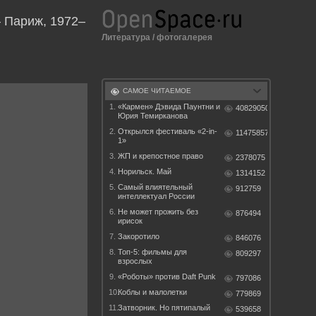
– Париж, 1972–
Литература
/
фотогалерея
САМОЕ ЧИТАЕМОЕ
1.
«Кармен» Дэвида Паунтни и
40829050
Юрия Темирканова
2.
Открылся фестиваль «2-in-
11475857
1»
3.
ЖП и крепостное право
2378075
4.
Норильск. Май
1314152
5.
Самый влиятельный
912759
интеллектуал России
6.
Не может прожить без
876494
ирисок
7.
Закоротило
846076
8.
Топ-5: фильмы для
809297
взрослых
9.
«Роботы» против Daft Punk
797086
10.
Коблы и малолетки
779869
11.
Затворник. Но пятипалый
539658