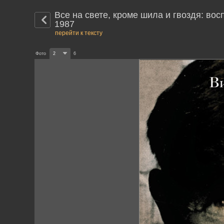
Все на свете, кроме шила и гвоздя: во
1987
перейти к тексту
Фото
2
6