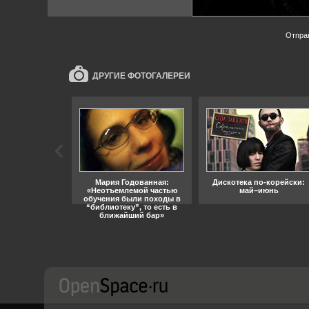
Отпра
ДРУГИЕ ФОТОГАЛЕРЕИ
ара, свобода
Мария Годованная:
Дискотека по-корейски:
«Неотъемлемой частью
май–июнь
обучения были походы в
“библиотеку”, то есть в
ближайший бар»