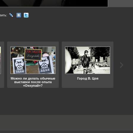
вить:
Можно ли делать обычные
Город В. Цоя
Что
выставки после опыта
«Оккупай»?