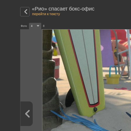
«Рио» спасает бокс-офис
перейти к тексту
Фото
4
8