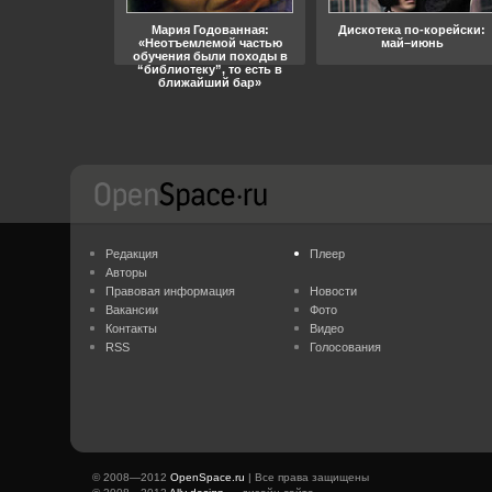
ара, свобода
Мария Годованная:
Дискотека по-корейски:
«Неотъемлемой частью
май–июнь
обучения были походы в
“библиотеку”, то есть в
ближайший бар»
Редакция
Плеер
Авторы
Правовая информация
Новости
Вакансии
Фото
Контакты
Видео
RSS
Голосования
© 2008—2012
OpenSpace.ru
| Все права защищены