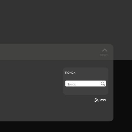
 такое бендинг?
40 лет спустя
Что смотреть на
Документе-13
ПОИСК
RSS