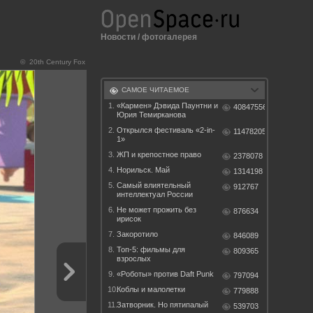
Новости
/
фотогалерея
© 20th Century Fox
САМОЕ ЧИТАЕМОЕ
1.
«Кармен» Дэвида Паунтни и
40847556
Юрия Темирканова
2.
Открылся фестиваль «2-in-
11478205
1»
3.
ЖП и крепостное право
2378078
4.
Норильск. Май
1314198
5.
Самый влиятельный
912767
интеллектуал России
6.
Не может прожить без
876634
ирисок
7.
Закоротило
846089
8.
Топ-5: фильмы для
809365
взрослых
9.
«Роботы» против Daft Punk
797094
10.
Коблы и малолетки
779888
11.
Затворник. Но пятипалый
539703