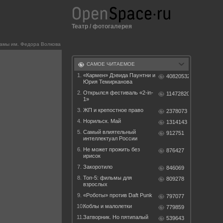
Театр
/
фотогалерея
амы им. Федора Волкова
САМОЕ ЧИТАЕМОЕ
1.
«Кармен» Дэвида Паунтни и
40820532
Юрия Темирканова
2.
Открылся фестиваль «2-in-
11472820
1»
3.
ЖП и крепостное право
2378073
4.
Норильск. Май
1314143
5.
Самый влиятельный
912751
интеллектуал России
6.
Не может прожить без
876427
ирисок
7.
Закоротило
846069
8.
Топ-5: фильмы для
809278
взрослых
9.
«Роботы» против Daft Punk
797077
10.
Коблы и малолетки
779859
11.
Затворник. Но пятипалый
539643