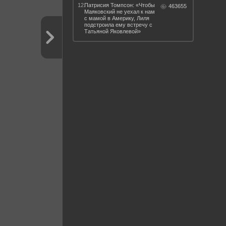
12.
Патрисия Томпсон: «Чтобы
463655
Маяковский не уехал к нам
с мамой в Америку, Лиля
подстроила ему встречу с
Татьяной Яковлевой»