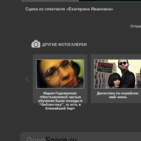
Сцена из спектакля «Екатерина Ивановна»
Отпра
ДРУГИЕ ФОТОГАЛЕРЕИ
ара, свобода
Мария Годованная:
Дискотека по-корейски:
«Неотъемлемой частью
май–июнь
обучения были походы в
“библиотеку”, то есть в
ближайший бар»