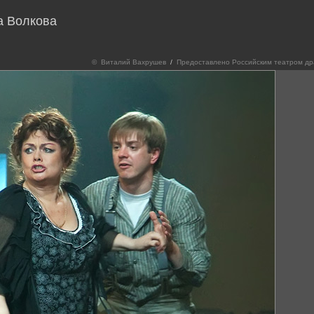
а Волкова
© Виталий Вахрушев
/
Предоставлено Российским театром др