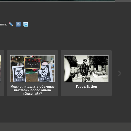
вить:
Можно ли делать обычные
Город В. Цоя
Что
выставки после опыта
«Оккупай»?