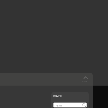
 такое бендинг?
40 лет спустя
Что смотреть на
Документе-13
ПОИСК