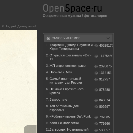
Современная музыка
/
фотогалерея
© Андрей Давыдовский
САМОЕ ЧИТАЕМОЕ
1.
«Кармен» Дэвида Паунтни и
40828173
Юрия Темирканова
2.
Открылся фестиваль «2-in-
11475460
1»
3.
ЖП и крепостное право
2378075
4.
Норильск. Май
1314151
5.
Самый влиятельный
912757
интеллектуал России
6.
Не может прожить без
876480
ирисок
7.
Закоротило
846074
8.
Топ-5: фильмы для
809297
взрослых
9.
«Роботы» против Daft Punk
797085
10.
Коблы и малолетки
779866
11.
Затворник. Но пятипалый
539657