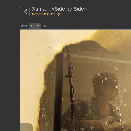
Xuman. «Side by Side»
перейти к тексту
Фото
5
10