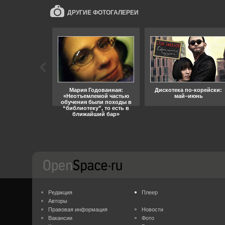
ДРУГИЕ ФОТОГАЛЕРЕИ
ара, свобода
Мария Годованная:
Дискотека по-корейски:
«Неотъемлемой частью
май–июнь
обучения были походы в
“библиотеку”, то есть в
ближайший бар»
Редакция
Плеер
Авторы
Правовая информация
Новости
Вакансии
Фото