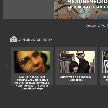
Отправить:
ДРУГИЕ ФОТОГАЛЕРЕИ
ода
Мария Годованная:
Дискотека по-корейски:
Мож
«Неотъемлемой частью
май–июнь
в
обучения были походы в
“библиотеку”, то есть в
ближайший бар»