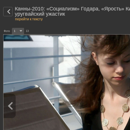
Канны-2010: «Социализм» Годара, «Ярость» К
уругвайский ужастик
перейти к тексту
Фото
1
13