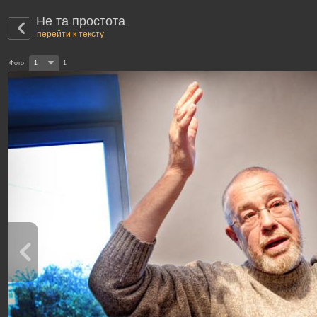
Не та простота
перейти к тексту
Фото
1
1