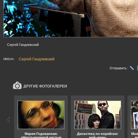
Сергей Гандлевский
Сергей Гандлевский
ИМЕНА:
Отправить:
ДРУГИЕ ФОТОГАЛЕРЕИ
ода
Мария Годованная:
Дискотека по-корейски:
Мож
«Неотъемлемой частью
май–июнь
в