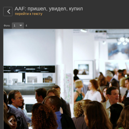
AAF: пришел, увидел, купил
перейти к тексту
Фото
1
4