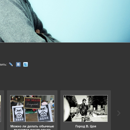
вить:
Можно ли делать обычные
Город В. Цоя
Что
выставки после опыта