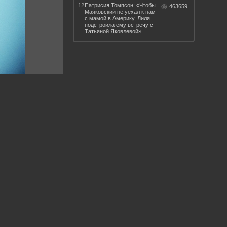
12.
Патрисия Томпсон: «Чтобы
463659
Маяковский не уехал к нам
с мамой в Америку, Лиля
подстроила ему встречу с
Татьяной Яковлевой»
 такое бендинг?
40 лет спустя
Что смотреть на
Документе-13