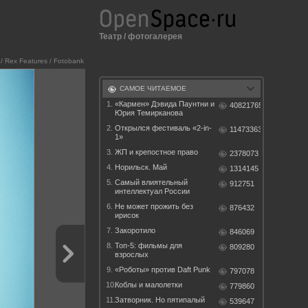
Театр
/
фотогалерея
 / Rex Features / Fotobank
САМОЕ ЧИТАЕМОЕ
1.
«Кармен» Дэвида Паунтни и
40821765
Юрия Темирканова
2.
Открылся фестиваль «2-in-
11473363
1»
3.
ЖП и крепостное право
2378073
4.
Норильск. Май
1314145
5.
Самый влиятельный
912751
интеллектуал России
6.
Не может прожить без
876432
ирисок
7.
Закоротило
846069
8.
Топ-5: фильмы для
809280
взрослых
9.
«Роботы» против Daft Punk
797078
10.
Коблы и малолетки
779860
11.
Затворник. Но пятипалый
539647