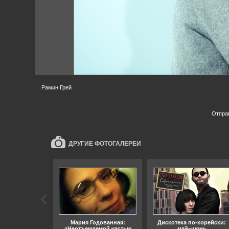
Рамин Грей
Отпра
ДРУГИЕ ФОТОГАЛЕРЕИ
ара, свобода
Мария Годованная:
Дискотека по-корейски:
«Неотъемлемой частью
май–июнь