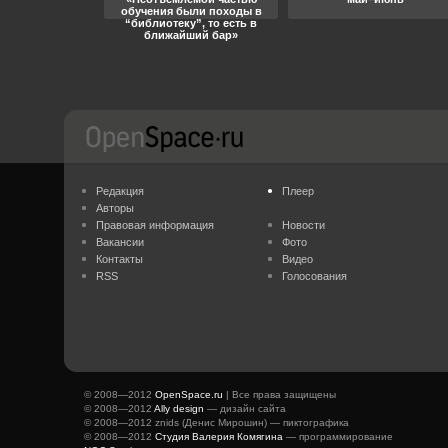
обучения были походы в
“библиотеку”, то есть в
ближайший бар»
Редакция
Плеер
Авторы
Правовая информация
Новости
Вакансии
Фото
Контакты
Видео
RSS
Голосования
© 2008—2012
OpenSpace.ru
| Все права защищены
© 2008—2012
Ally design
— дизайн сайта
© 2008—2012 znids (Денис Мирошин) — пиктографика
© 2008—2012
Студия Валерия Комягина
— программирование