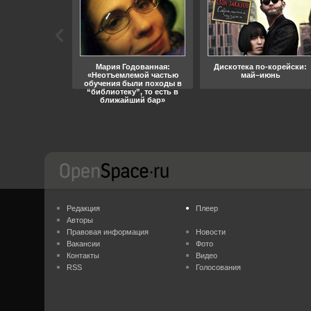
ара, свобода
Мария Годованная:
Дискотека по-корейски:
«Неотъемлемой частью
май–июнь
обучения были походы в
“библиотеку”, то есть в
ближайший бар»
Редакция
Плеер
Авторы
Правовая информация
Новости
Вакансии
Фото
Контакты
Видео
RSS
Голосования