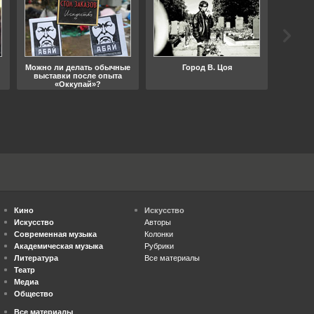
Можно ли делать обычные
Город В. Цоя
Что
выставки после опыта
«Оккупай»?
Кино
Искусство
Искусство
Авторы
Современная музыка
Колонки
Академическая музыка
Рубрики
Литература
Все материалы
Театр
Медиа
Общество
Все материалы