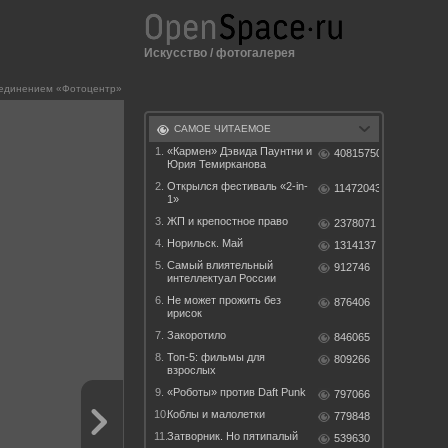
Искусство
/
фотогалерея
единением «Фотоцентр»
САМОЕ ЧИТАЕМОЕ
1.
«Кармен» Дэвида Паунтни и
40815750
Юрия Темирканова
2.
Открылся фестиваль «2-in-
11472043
1»
3.
ЖП и крепостное право
2378071
4.
Норильск. Май
1314137
5.
Самый влиятельный
912746
интеллектуал России
6.
Не может прожить без
876406
ирисок
7.
Закоротило
846065
8.
Топ-5: фильмы для
809266
взрослых
9.
«Роботы» против Daft Punk
797066
10.
Коблы и малолетки
779848
11.
Затворник. Но пятипалый
539630