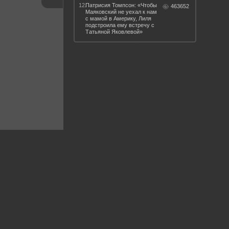
12.
Патрисия Томпсон: «Чтобы
463652
Маяковский не уехал к нам
с мамой в Америку, Лиля
подстроила ему встречу с
Татьяной Яковлевой»