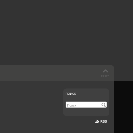
 такое бендинг?
40 лет спустя
Что смотреть на
Документе-13
ПОИСК
RSS