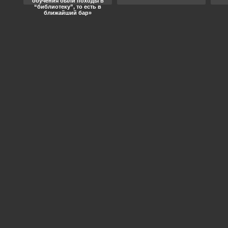
обучения были походы в
“библиотеку”, то есть в
ближайший бар»