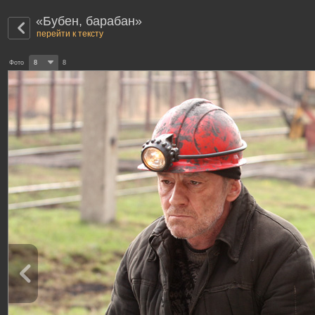
«Бубен, барабан»
перейти к тексту
Фото
8
8