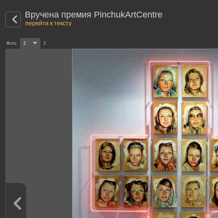
Вручена премия PinchukArtCentre
перейти к тексту
Фото
2
2