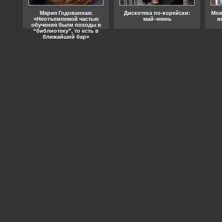
ода
Мария Годованная:
Дискотека по-корейски:
Мож
«Неотъемлемой частью
май–июнь
в
обучения были походы в
“библиотеку”, то есть в
ближайший бар»