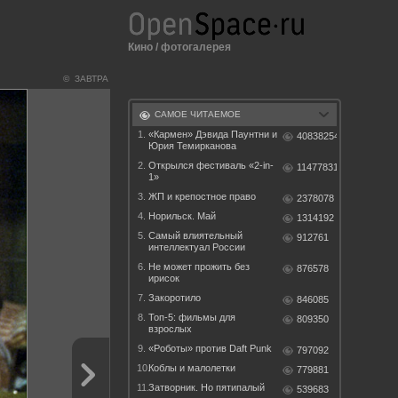
Кино
/
фотогалерея
© ЗАВТРА
САМОЕ ЧИТАЕМОЕ
1.
«Кармен» Дэвида Паунтни и
40838254
Юрия Темирканова
2.
Открылся фестиваль «2-in-
11477831
1»
3.
ЖП и крепостное право
2378078
4.
Норильск. Май
1314192
5.
Самый влиятельный
912761
интеллектуал России
6.
Не может прожить без
876578
ирисок
7.
Закоротило
846085
8.
Топ-5: фильмы для
809350
взрослых
9.
«Роботы» против Daft Punk
797092
10.
Коблы и малолетки
779881
11.
Затворник. Но пятипалый
539683