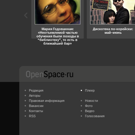
ара, свобода
Мария Годованная:
Дискотека по-корейски:
«Неотъемлемой частью
май–июнь
обучения были походы в
“библиотеку”, то есть в
ближайший бар»
Редакция
Плеер
Авторы
Правовая информация
Новости
Вакансии
Фото
Контакты
Видео
RSS
Голосования