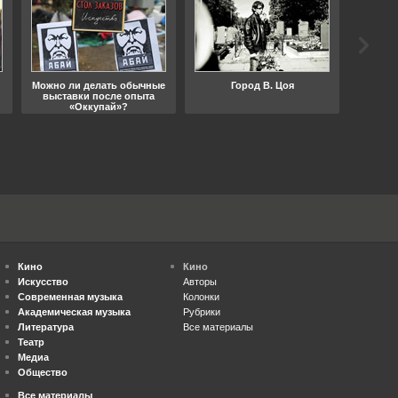
Можно ли делать обычные
Город В. Цоя
Что
выставки после опыта
«Оккупай»?
Кино
Кино
Искусство
Авторы
Современная музыка
Колонки
Академическая музыка
Рубрики
Литература
Все материалы
Театр
Медиа
Общество
Все материалы