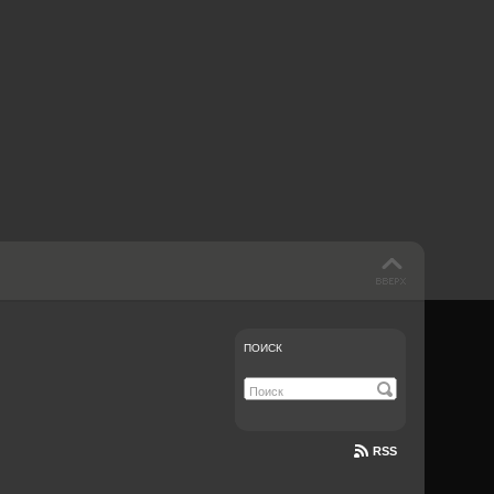
 такое бендинг?
40 лет спустя
Что смотреть на
Документе-13
ПОИСК
RSS