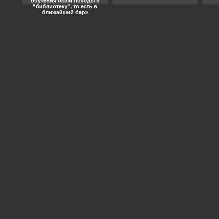
обучения были походы в
“библиотеку”, то есть в
ближайший бар»