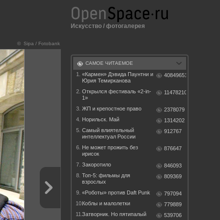
Искусство
/
фотогалерея
© Sipa / Fotobank
САМОЕ ЧИТАЕМОЕ
1.
«Кармен» Дэвида Паунтни и
40849651
Юрия Темирканова
2.
Открылся фестиваль «2-in-
11478210
1»
3.
ЖП и крепостное право
2378079
4.
Норильск. Май
1314202
5.
Самый влиятельный
912767
интеллектуал России
6.
Не может прожить без
876647
ирисок
7.
Закоротило
846093
8.
Топ-5: фильмы для
809369
взрослых
9.
«Роботы» против Daft Punk
797094
10.
Коблы и малолетки
779889
11.
Затворник. Но пятипалый
539706