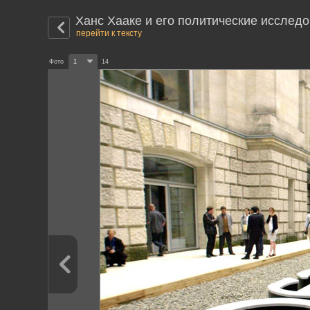
Ханс Хааке и его политические исслед
перейти к тексту
Фото
1
14