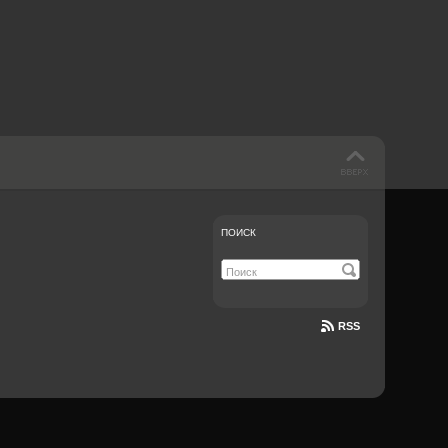
 такое бендинг?
40 лет спустя
Что смотреть на
Документе-13
ПОИСК
RSS