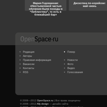
ара, свобода
Мария Годованная:
Дискотека по-корейски:
«Неотъемлемой частью
май–июнь
обучения были походы в
“библиотеку”, то есть в
ближайший бар»
Редакция
Плеер
Авторы
Правовая информация
Новости
Вакансии
Фото
Контакты
Видео
RSS
Голосования
© 2008—2012
OpenSpace.ru
| Все права защищены
© 2008—2012
Ally design
— дизайн сайта