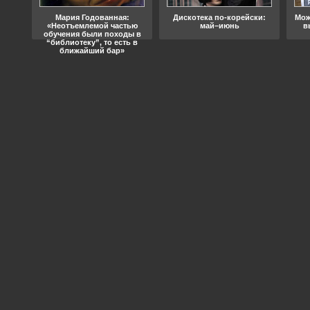
ода
Мария Годованная:
Дискотека по-корейски:
Мож
«Неотъемлемой частью
май–июнь
в
обучения были походы в
“библиотеку”, то есть в
ближайший бар»