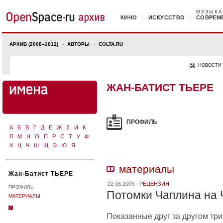
МУЗЫКА
КИНО
ИСКУССТВО
СОВРЕМ
АРХИВ (2008–2012)
АВТОРЫ
COLTA.RU
НОВОСТИ
ЖАН-БАТИСТ ТЬЕРЕ
ПРОФИЛЬ
А
Б
В
Г
Д
Е
Ж
З
И
К
Л
М
Н
О
П
Р
С
Т
У
Ф
Х
Ц
Ч
Ш
Щ
Э
Ю
Я
материалы
Жан-Батист ТЬЕРЕ
22.06.2009 ·
РЕЦЕНЗИЯ
ПРОФИЛЬ
Потомки Чаплина на 
МАТЕРИАЛЫ
Показанные друг за другом тр