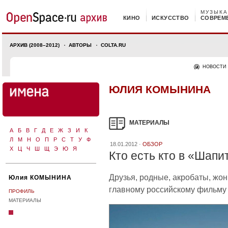
МУЗЫКА
КИНО
ИСКУССТВО
СОВРЕМ
АРХИВ (2008–2012)
АВТОРЫ
COLTA.RU
НОВОСТИ
ЮЛИЯ КОМЫНИНА
МАТЕРИАЛЫ
А
Б
В
Г
Д
Е
Ж
З
И
К
Л
М
Н
О
П
Р
С
Т
У
Ф
18.01.2012 ·
ОБЗОР
Х
Ц
Ч
Ш
Щ
Э
Ю
Я
Кто есть кто в «Шапи
Друзья, родные, акробаты, жон
Юлия КОМЫНИНА
главному российскому фильму
ПРОФИЛЬ
МАТЕРИАЛЫ