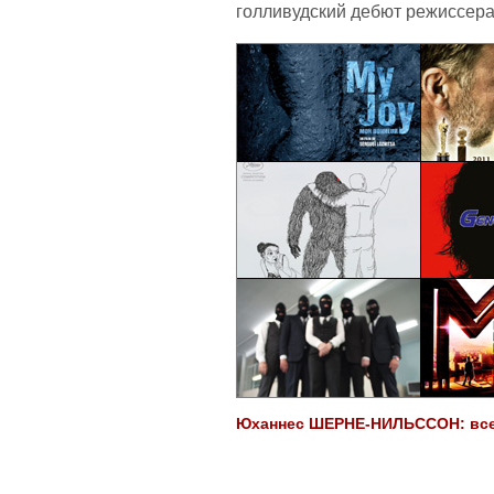
голливудский дебют режиссер
Юханнес ШЕРНЕ-НИЛЬССОН: все 