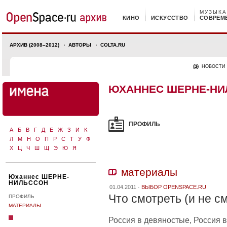
МУЗЫКА
КИНО
ИСКУССТВО
СОВРЕМ
АРХИВ (2008–2012)
АВТОРЫ
COLTA.RU
НОВОСТИ
ЮХАННЕС ШЕРНЕ-НИ
ПРОФИЛЬ
А
Б
В
Г
Д
Е
Ж
З
И
К
Л
М
Н
О
П
Р
С
Т
У
Ф
Х
Ц
Ч
Ш
Щ
Э
Ю
Я
материалы
Юханнес ШЕРНЕ-
НИЛЬССОН
01.04.2011 ·
ВЫБОР OPENSPACE.RU
Что смотреть (и не с
ПРОФИЛЬ
МАТЕРИАЛЫ
Россия в девяностые, Россия 