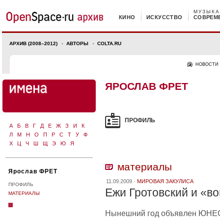
МУЗЫКА
КИНО
ИСКУССТВО
СОВРЕМ
АРХИВ (2008–2012)
АВТОРЫ
COLTA.RU
НОВОСТИ
ЯРОСЛАВ ФРЕТ
ПРОФИЛЬ
А
Б
В
Г
Д
Е
Ж
З
И
К
Л
М
Н
О
П
Р
С
Т
У
Ф
Х
Ц
Ч
Ш
Щ
Э
Ю
Я
материалы
Ярослав ФРЕТ
11.09.2009 ·
МИРОВАЯ ЗАКУЛИСА
ПРОФИЛЬ
Ежи Гротовский и «в
МАТЕРИАЛЫ
Нынешний год объявлен ЮНЕСК