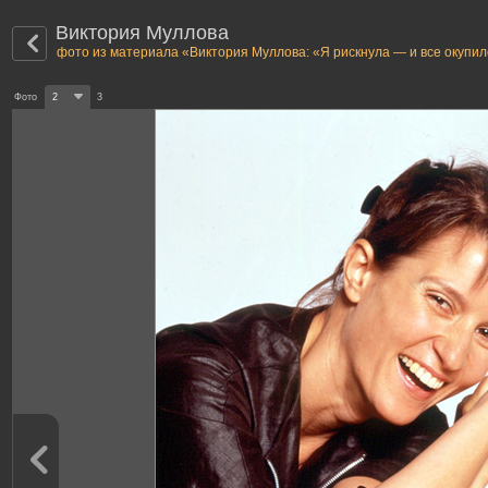
Виктория Муллова
фото из материала «Виктория Муллова: «Я рискнула — и все окупи
Фото
2
3