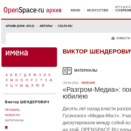
МУЗЫКА
КИНО
ИСКУССТВО
СОВРЕМ
АРХИВ (2008–2012)
АВТОРЫ
COLTA.RU
НОВОСТИ
ВИКТОР ШЕНДЕРОВИ
МАТЕРИАЛЫ
А
Б
В
Г
Д
Е
Ж
З
И
К
Л
М
Н
О
П
Р
С
Т
У
Ф
18.04.2011 ·
МНЕНИЕ
Х
Ц
Ч
Ш
Щ
Э
Ю
Я
«Разгром-Медиа»: по
юбилею
Виктор ШЕНДЕРОВИЧ
Десять лет назад власти разг
ПРОФИЛЬ
Гусинского «Медиа-Мост». Уча
НОВОСТИ
МАТЕРИАЛЫ
дискутировали между собой в
на этой. OPENSPACE.RU попыт