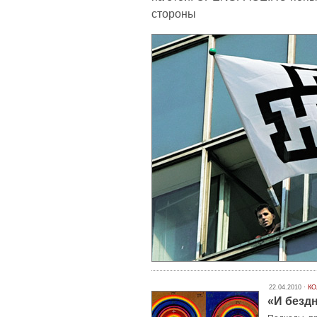
стороны
22.04.2010 ·
КО
«И бездн