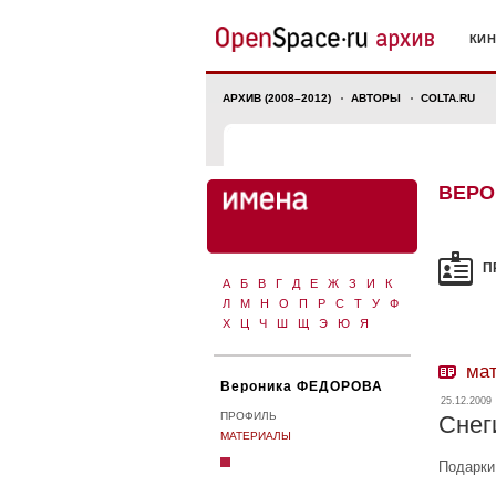
КИ
АРХИВ (2008–2012)
АВТОРЫ
COLTA.RU
ВЕРО
П
А
Б
В
Г
Д
Е
Ж
З
И
К
Л
М
Н
О
П
Р
С
Т
У
Ф
Х
Ц
Ч
Ш
Щ
Э
Ю
Я
ма
Вероника ФЕДОРОВА
25.12.2009
ПРОФИЛЬ
Снег
МАТЕРИАЛЫ
Подарки